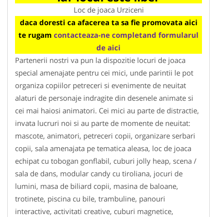
Loc de joaca Urziceni
daca doresti ca afacerea ta sa fie promovata aici
te rugam
contacteaza-ne completand formularul
de aici
Partenerii nostri va pun la dispozitie locuri de joaca
special amenajate pentru cei mici, unde parintii le pot
organiza copiilor petreceri si evenimente de neuitat
alaturi de personaje indragite din desenele animate si
cei mai haiosi animatori. Cei mici au parte de distractie,
invata lucruri noi si au parte de momente de neuitat:
mascote, animatori, petreceri copii, organizare serbari
copii, sala amenajata pe tematica aleasa, loc de joaca
echipat cu tobogan gonflabil, cuburi jolly heap, scena /
sala de dans, modular candy cu tiroliana, jocuri de
lumini, masa de biliard copii, masina de baloane,
trotinete, piscina cu bile, trambuline, panouri
interactive, activitati creative, cuburi magnetice,