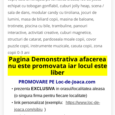
echipat cu tobogan gonflabil, cuburi jolly heap, scena /
sala de dans, modular candy cu tiroliana, jocuri de
lumini, masa de biliard copii, masina de baloane,
trotinete, piscina cu bile, trambuline, panouri
interactive, activitati creative, cuburi magnetice,
structuri de catarat, pardoseala moale copii, covor
puzzle copii, instrumente muzicale, casuta copii, zona
copii 0-3 ani
Pagina Demonstrativa afacerea
nu este promovata iar locul este
liber
PROMOVARE PE Loc-de-Joaca.com
prezenta
EXCLUSIVA
in orasul/localitatea aleasa
(o singura firma pentru fiecare localitate)
link personalizat (exemplu:
https://www.loc-de-
joaca.com/sibiu
)