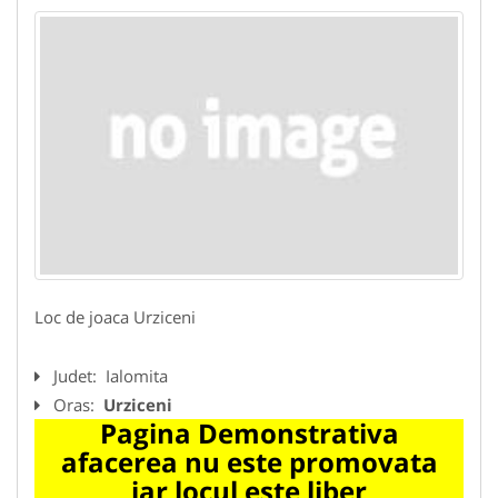
Loc de joaca Urziceni
Judet:
Ialomita
Oras:
Urziceni
Pagina Demonstrativa
afacerea nu este promovata
iar locul este liber