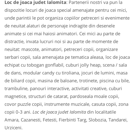
Loc de joaca judet Ialomita
: Partenerii nostri va pun la
dispozitie locuri de joaca special amenajate pentru cei mici,
unde parintii le pot organiza copiilor petreceri si evenimente
de neuitat alaturi de personaje indragite din desenele
animate si cei mai haiosi animatori. Cei mici au parte de
distractie, invata lucruri noi si au parte de momente de
neuitat: mascote, animatori, petreceri copii, organizare
serbari copii, sala amenajata pe tematica aleasa, loc de joaca
echipat cu tobogan gonflabil, cuburi jolly heap, scena / sala
de dans, modular candy cu tiroliana, jocuri de lumini, masa
de biliard copii, masina de baloane, trotinete, piscina cu bile,
trambuline, panouri interactive, activitati creative, cuburi
magnetice, structuri de catarat, pardoseala moale copii,
covor puzzle copii, instrumente muzicale, casuta copii, zona
copii 0-3 ani.
Loc de joaca judet Ialomita
din localitatile
Amara, Cazanesti, Fetesti, Fierbinti Targ, Slobozia, Tandarei,
Urziceni.