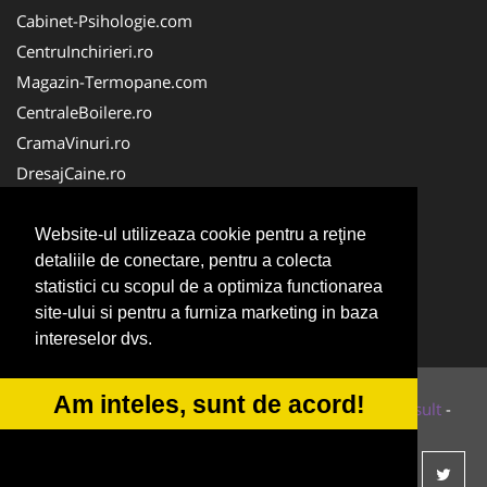
Cabinet-Psihologie.com
CentruInchirieri.ro
Magazin-Termopane.com
CentraleBoilere.ro
CramaVinuri.ro
DresajCaine.ro
Medic-Bun.com
Alpinist-Utilitar.com
Website-ul utilizeaza cookie pentru a reţine
detaliile de conectare, pentru a colecta
Birouri-Cadastru.ro
statistici cu scopul de a optimiza functionarea
FirmaTractariAuto.ro
site-ului si pentru a furniza marketing in baza
Service-Reparatii.com
intereselor dvs.
Am inteles, sunt de acord!
© 2014-2026 Powered by
VilonMedia
&
Tokaido Consult
-
ANPC
SOL