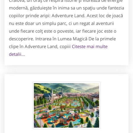
Craiova, un oraș ce respiră istorie și vibrează de energie
modernă, găzduiește în inima sa un spațiu unde fantezia
copiilor prinde aripi: Adventure Land. Acest loc de joacă
nu este doar un simplu parc, ci un regat al aventurii
unde fiecare colț este o poveste, iar fiecare joc este o
descoperire. Intrarea în Lumea Magică De la primele
clipe în Adventure Land, copiii
Citeste mai multe
detalii...