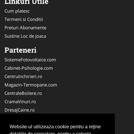
Linkuri Utile
Cum platesc
Termeni si Conditii
Preturi Abonamente
Sustine Loc de Joaca
Parteneri
SistemeFotovoltaice.com
Cabinet-Psihologie.com
CentruInchirieri.ro
Magazin-Termopane.com
CentraleBoilere.ro
CramaVinuri.ro
DresajCaine.ro
Medic-Bun.com
Alpinist-Utilitar.com
Website-ul utilizeaza cookie pentru a reţine
detaliile de conectare, pentru a colecta