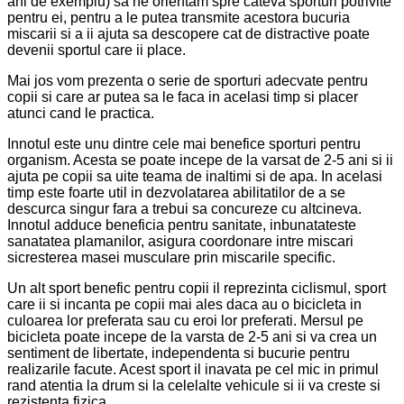
ani de exemplu) sa ne orientam spre cateva sporturi potrivite
pentru ei, pentru a le putea transmite acestora bucuria
miscarii si a ii ajuta sa descopere cat de distractive poate
devenii sportul care ii place.
Mai jos vom prezenta o serie de sporturi adecvate pentru
copii si care ar putea sa le faca in acelasi timp si placer
atunci cand le practica.
Innotul este unu dintre cele mai benefice sporturi pentru
organism. Acesta se poate incepe de la varsat de 2-5 ani si ii
ajuta pe copii sa uite teama de inaltimi si de apa. In acelasi
timp este foarte util in dezvolatarea abilitatilor de a se
descurca singur fara a trebui sa concureze cu altcineva.
Innotul adduce beneficia pentru sanitate, inbunatateste
sanatatea plamanilor, asigura coordonare intre miscari
sicresterea masei musculare prin miscarile specific.
Un alt sport benefic pentru copii il reprezinta ciclismul, sport
care ii si incanta pe copii mai ales daca au o bicicleta in
culoarea lor preferata sau cu eroi lor preferati. Mersul pe
bicicleta poate incepe de la varsta de 2-5 ani si va crea un
sentiment de libertate, independenta si bucurie pentru
realizarile facute. Acest sport il inavata pe cel mic in primul
rand atentia la drum si la celelalte vehicule si ii va creste si
rezistenta fizica.