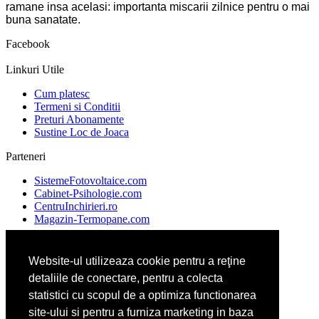
ramane insa acelasi: importanta miscarii zilnice pentru o mai
buna sanatate.
Facebook
Linkuri Utile
Cum platesc
Termeni si Conditii
Preturi Abonamente
Sustine Loc de Joaca
Parteneri
SistemeFotovoltaice.com
Cabinet-Psihologie.com
CentruInchirieri.ro
Magazin-Termopane.com
Website-ul utilizeaza cookie pentru a reţine
CentraleBoilere.ro
detaliile de conectare, pentru a colecta
CramaVinuri.ro
DresajCaine.ro
statistici cu scopul de a optimiza functionarea
Medic-Bun.com
site-ului si pentru a furniza marketing in baza