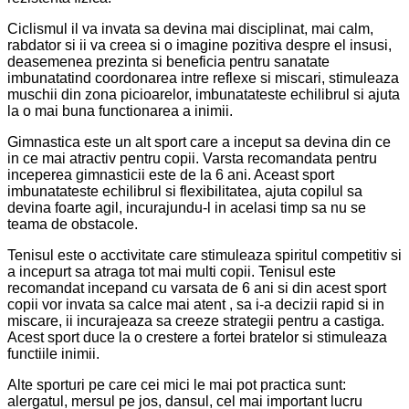
Ciclismul il va invata sa devina mai disciplinat, mai calm,
rabdator si ii va creea si o imagine pozitiva despre el insusi,
deasemenea prezinta si beneficia pentru sanatate
imbunatatind coordonarea intre reflexe si miscari, stimuleaza
muschii din zona picioarelor, imbunatateste echilibrul si ajuta
la o mai buna functionarea a inimii.
Gimnastica este un alt sport care a inceput sa devina din ce
in ce mai atractiv pentru copii. Varsta recomandata pentru
inceperea gimnasticii este de la 6 ani. Aceast sport
imbunatateste echilibrul si flexibilitatea, ajuta copilul sa
devina foarte agil, incurajundu-l in acelasi timp sa nu se
teama de obstacole.
Tenisul este o acctivitate care stimuleaza spiritul competitiv si
a incepurt sa atraga tot mai multi copii. Tenisul este
recomandat incepand cu varsata de 6 ani si din acest sport
copii vor invata sa calce mai atent , sa i-a decizii rapid si in
miscare, ii incurajeaza sa creeze strategii pentru a castiga.
Acest sport duce la o crestere a fortei bratelor si stimuleaza
functiile inimii.
Alte sporturi pe care cei mici le mai pot practica sunt:
alergatul, mersul pe jos, dansul, cel mai important lucru