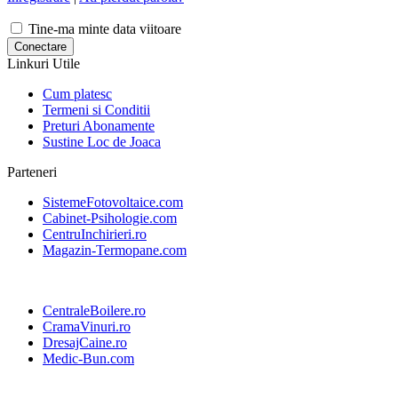
Tine-ma minte data viitoare
Linkuri Utile
Cum platesc
Termeni si Conditii
Preturi Abonamente
Sustine Loc de Joaca
Parteneri
SistemeFotovoltaice.com
Cabinet-Psihologie.com
CentruInchirieri.ro
Magazin-Termopane.com
CentraleBoilere.ro
CramaVinuri.ro
DresajCaine.ro
Medic-Bun.com