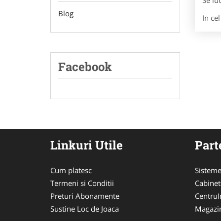
Se lu
Blog
In ce
Facebook
Linkuri Utile
Part
Cum platesc
Sisteme
Termeni si Conditii
Cabinet
Preturi Abonamente
CentruIn
Sustine Loc de Joaca
Magazi