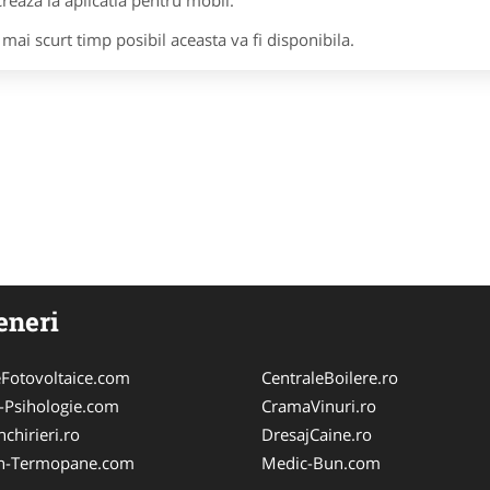
creaza la aplicatia pentru mobil.
l mai scurt timp posibil aceasta va fi disponibila.
eneri
Fotovoltaice.com
CentraleBoilere.ro
-Psihologie.com
CramaVinuri.ro
chirieri.ro
DresajCaine.ro
n-Termopane.com
Medic-Bun.com