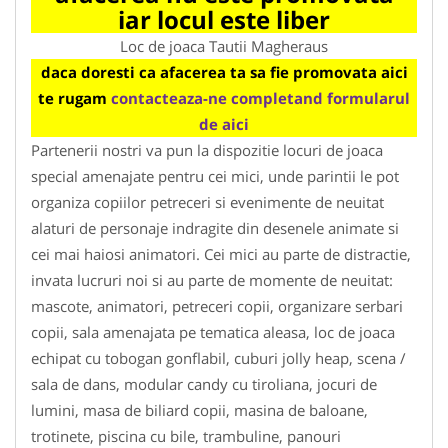
iar locul este liber
Loc de joaca Tautii Magheraus
daca doresti ca afacerea ta sa fie promovata aici
te rugam
contacteaza-ne completand formularul
de aici
Partenerii nostri va pun la dispozitie locuri de joaca
special amenajate pentru cei mici, unde parintii le pot
organiza copiilor petreceri si evenimente de neuitat
alaturi de personaje indragite din desenele animate si
cei mai haiosi animatori. Cei mici au parte de distractie,
invata lucruri noi si au parte de momente de neuitat:
mascote, animatori, petreceri copii, organizare serbari
copii, sala amenajata pe tematica aleasa, loc de joaca
echipat cu tobogan gonflabil, cuburi jolly heap, scena /
sala de dans, modular candy cu tiroliana, jocuri de
lumini, masa de biliard copii, masina de baloane,
trotinete, piscina cu bile, trambuline, panouri