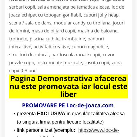
serbari copii, sala amenajata pe tematica aleasa, loc de
joaca echipat cu tobogan gonflabil, cuburi jolly heap,
scena / sala de dans, modular candy cu tiroliana, jocuri
de lumini, masa de biliard copii, masina de baloane,
trotinete, piscina cu bile, trambuline, panouri
interactive, activitati creative, cuburi magnetice,
structuri de catarat, pardoseala moale copii, covor
puzzle copii, instrumente muzicale, casuta copii, zona
copii 0-3 ani
Pagina Demonstrativa afacerea
nu este promovata iar locul este
liber
PROMOVARE PE Loc-de-Joaca.com
prezenta
EXCLUSIVA
in orasul/localitatea aleasa
(o singura firma pentru fiecare localitate)
link personalizat (exemplu:
https://www.loc-de-