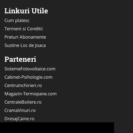
Linkuri Utile
Cum platesc
Termeni si Conditii
Preturi Abonamente
Sustine Loc de Joaca
Parteneri
SistemeFotovoltaice.com
Cabinet-Psihologie.com
CentruInchirieri.ro
Magazin-Termopane.com
CentraleBoilere.ro
CramaVinuri.ro
DresajCaine.ro
Medic-Bun.com