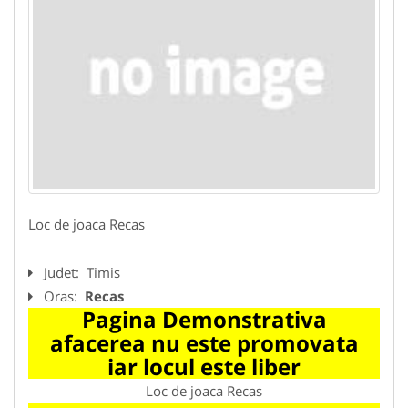
Loc de joaca Recas
Judet:
Timis
Oras:
Recas
Pagina Demonstrativa
afacerea nu este promovata
iar locul este liber
Loc de joaca Recas