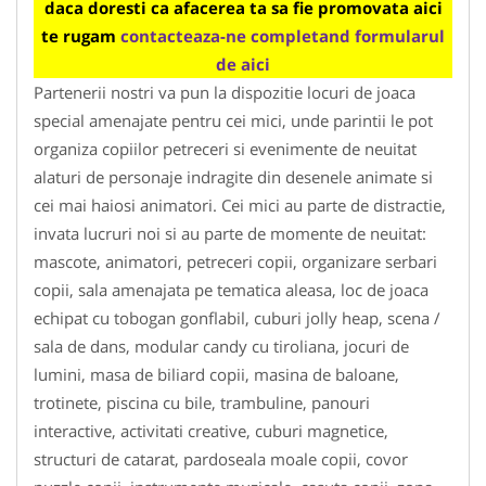
daca doresti ca afacerea ta sa fie promovata aici
te rugam
contacteaza-ne completand formularul
de aici
Partenerii nostri va pun la dispozitie locuri de joaca
special amenajate pentru cei mici, unde parintii le pot
organiza copiilor petreceri si evenimente de neuitat
alaturi de personaje indragite din desenele animate si
cei mai haiosi animatori. Cei mici au parte de distractie,
invata lucruri noi si au parte de momente de neuitat:
mascote, animatori, petreceri copii, organizare serbari
copii, sala amenajata pe tematica aleasa, loc de joaca
echipat cu tobogan gonflabil, cuburi jolly heap, scena /
sala de dans, modular candy cu tiroliana, jocuri de
lumini, masa de biliard copii, masina de baloane,
trotinete, piscina cu bile, trambuline, panouri
interactive, activitati creative, cuburi magnetice,
structuri de catarat, pardoseala moale copii, covor