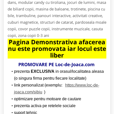
dans, modular candy cu tiroliana, jocuri de lumini, masa
de biliard copii, masina de baloane, trotinete, piscina cu
bile, trambuline, panouri interactive, activitati creative,
cuburi magnetice, structuri de catarat, pardoseala moale
copii, covor puzzle copii, instrumente muzicale, casuta
copii, zona copii 0-3 ani
Pagina Demonstrativa afacerea
nu este promovata iar locul este
liber
PROMOVARE PE Loc-de-Joaca.com
prezenta
EXCLUSIVA
in orasul/localitatea aleasa
(o singura firma pentru fiecare localitate)
link personalizat (exemplu:
https://www.loc-de-
joaca.com/sibiu
)
optimizare pentru motoare de cautare
prezenta activa pe retelele sociale
suport tehnic