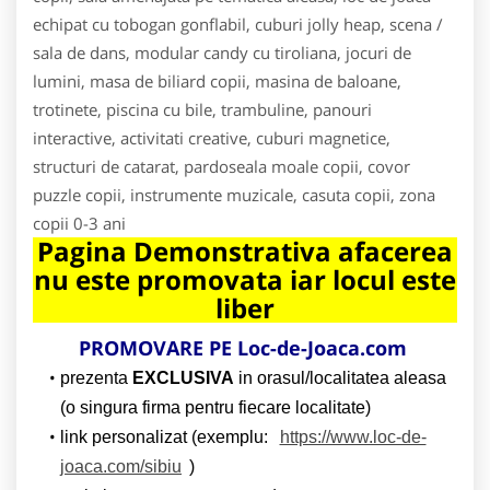
echipat cu tobogan gonflabil, cuburi jolly heap, scena /
sala de dans, modular candy cu tiroliana, jocuri de
lumini, masa de biliard copii, masina de baloane,
trotinete, piscina cu bile, trambuline, panouri
interactive, activitati creative, cuburi magnetice,
structuri de catarat, pardoseala moale copii, covor
puzzle copii, instrumente muzicale, casuta copii, zona
copii 0-3 ani
Pagina Demonstrativa afacerea
nu este promovata iar locul este
liber
PROMOVARE PE Loc-de-Joaca.com
prezenta
EXCLUSIVA
in orasul/localitatea aleasa
(o singura firma pentru fiecare localitate)
link personalizat (exemplu:
https://www.loc-de-
joaca.com/sibiu
)