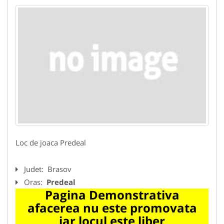
Loc de joaca Predeal
Judet:
Brasov
Oras:
Predeal
Pagina Demonstrativa
afacerea nu este promovata
iar locul este liber