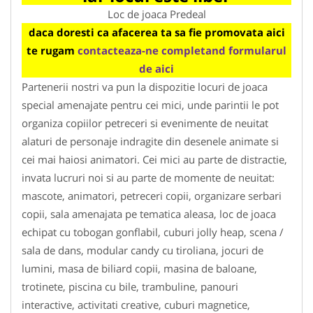
Loc de joaca Predeal
daca doresti ca afacerea ta sa fie promovata aici
te rugam
contacteaza-ne completand formularul
de aici
Partenerii nostri va pun la dispozitie locuri de joaca
special amenajate pentru cei mici, unde parintii le pot
organiza copiilor petreceri si evenimente de neuitat
alaturi de personaje indragite din desenele animate si
cei mai haiosi animatori. Cei mici au parte de distractie,
invata lucruri noi si au parte de momente de neuitat:
mascote, animatori, petreceri copii, organizare serbari
copii, sala amenajata pe tematica aleasa, loc de joaca
echipat cu tobogan gonflabil, cuburi jolly heap, scena /
sala de dans, modular candy cu tiroliana, jocuri de
lumini, masa de biliard copii, masina de baloane,
trotinete, piscina cu bile, trambuline, panouri
interactive, activitati creative, cuburi magnetice,