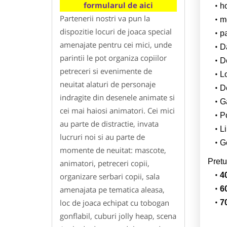
formularul de aici
h
Partenerii nostri va pun la
m
dispozitie locuri de joaca special
p
amenajate pentru cei mici, unde
Da
parintii le pot organiza copiilor
D
petreceri si evenimente de
L
neuitat alaturi de personaje
De
indragite din desenele animate si
G
cei mai haiosi animatori. Cei mici
Po
au parte de distractie, invata
Li
lucruri noi si au parte de
Ge
momente de neuitat: mascote,
Pretu
animatori, petreceri copii,
4
organizare serbari copii, sala
amenajata pe tematica aleasa,
6
loc de joaca echipat cu tobogan
7
gonflabil, cuburi jolly heap, scena