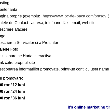
osting
entenanta
agina proprie (exemplu:
https://www.loc-de-joaca.com/brasov
)
tele de Contact - adresa, telefoane, fax, email, website
escriere afacere
ogo
scrierea Serviciilor si a Preturilor
alerie Foto
zitionare pe Harta Interactiva
nk catre propriul site
stionarea informatiilor promovate, printr-un cont, cu user name 
ri promovare:
00 ron/ 12 luni
00 ron/ 24 luni
00 ron/ 36 luni
It's online marketing t