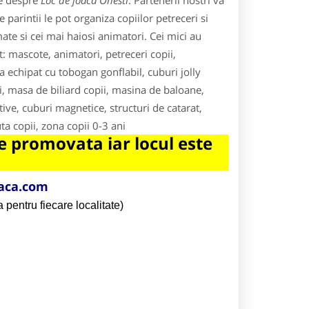
le despre
Loc de joaca Onesti
. Partenerii nostri va
parintii le pot organiza copiilor petreceri si
te si cei mai haiosi animatori. Cei mici au
t: mascote, animatori, petreceri copii,
a echipat cu tobogan gonflabil, cuburi jolly
i, masa de biliard copii, masina de baloane,
ative, cuburi magnetice, structuri de catarat,
a copii, zona copii 0-3 ani
 promovata iar locul este
aca.com
 pentru fiecare localitate)