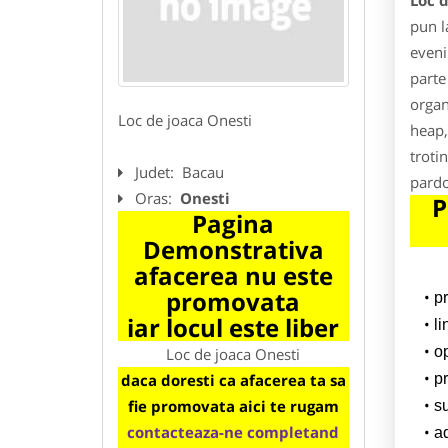
Loc d
pun l
eveni
parte
organ
Loc de joaca Onesti
heap,
troti
Judet:
Bacau
pardo
Oras:
Onesti
P
Pagina
Demonstrativa
afacerea nu este
promovata
p
iar locul este liber
l
o
Loc de joaca Onesti
daca doresti ca afacerea ta sa
pr
fie promovata aici te rugam
su
contacteaza-ne completand
a