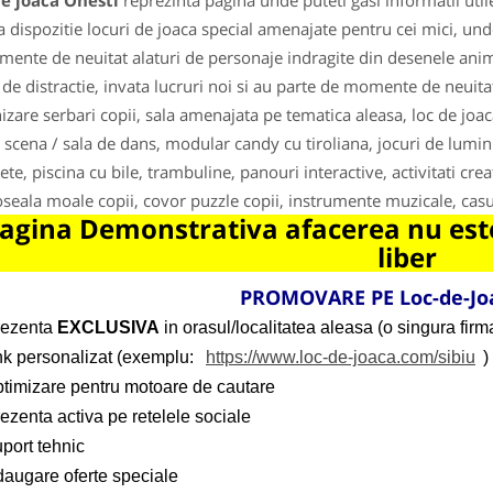
e joaca Onesti
reprezinta pagina unde puteti gasi informatii uti
a dispozitie locuri de joaca special amenajate pentru cei mici, unde 
mente de neuitat alaturi de personaje indragite din desenele anima
 de distractie, invata lucruri noi si au parte de momente de neuita
izare serbari copii, sala amenajata pe tematica aleasa, loc de joac
 scena / sala de dans, modular candy cu tiroliana, jocuri de lumin
nete, piscina cu bile, trambuline, panouri interactive, activitati cre
seala moale copii, covor puzzle copii, instrumente muzicale, casut
agina Demonstrativa afacerea nu este
liber
PROMOVARE PE Loc-de-Jo
rezenta
EXCLUSIVA
in orasul/localitatea aleasa (o singura firma
ink personalizat (exemplu:
https://www.loc-de-joaca.com/sibiu
)
ptimizare pentru motoare de cautare
ezenta activa pe retelele sociale
port tehnic
daugare oferte speciale