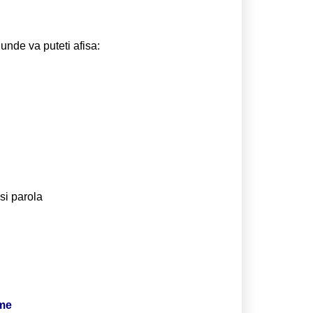
 unde va puteti afisa:
si parola
ime