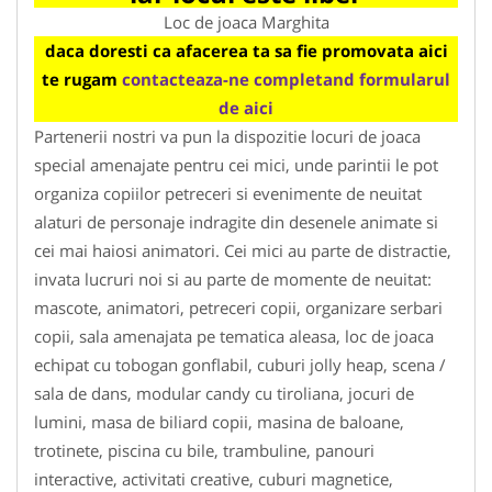
Loc de joaca Marghita
daca doresti ca afacerea ta sa fie promovata aici
te rugam
contacteaza-ne completand formularul
de aici
Partenerii nostri va pun la dispozitie locuri de joaca
special amenajate pentru cei mici, unde parintii le pot
organiza copiilor petreceri si evenimente de neuitat
alaturi de personaje indragite din desenele animate si
cei mai haiosi animatori. Cei mici au parte de distractie,
invata lucruri noi si au parte de momente de neuitat:
mascote, animatori, petreceri copii, organizare serbari
copii, sala amenajata pe tematica aleasa, loc de joaca
echipat cu tobogan gonflabil, cuburi jolly heap, scena /
sala de dans, modular candy cu tiroliana, jocuri de
lumini, masa de biliard copii, masina de baloane,
trotinete, piscina cu bile, trambuline, panouri
interactive, activitati creative, cuburi magnetice,