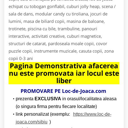
echipat cu tobogan gonflabil, cuburi jolly heap, scena /
sala de dans, modular candy cu tiroliana, jocuri de
lumini, masa de biliard copii, masina de baloane,
trotinete, piscina cu bile, trambuline, panouri
interactive, activitati creative, cuburi magnetice,
structuri de catarat, pardoseala moale copii, covor
puzzle copii, instrumente muzicale, casuta copii, zona
copii 0-3 ani
Pagina Demonstrativa afacerea
nu este promovata iar locul este
liber
PROMOVARE PE Loc-de-Joaca.com
prezenta
EXCLUSIVA
in orasul/localitatea aleasa
(o singura firma pentru fiecare localitate)
link personalizat (exemplu:
https://www.loc-de-
joaca.com/sibiu
)