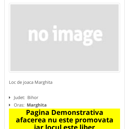
Loc de joaca Marghita
Judet:
Bihor
Oras:
Marghita
Pagina Demonstrativa
afacerea nu este promovata
iar locul este liber