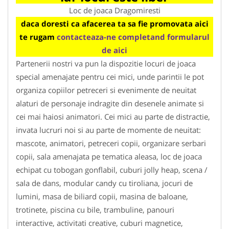
Loc de joaca Dragomiresti
daca doresti ca afacerea ta sa fie promovata aici
te rugam
contacteaza-ne completand formularul
de aici
Partenerii nostri va pun la dispozitie locuri de joaca
special amenajate pentru cei mici, unde parintii le pot
organiza copiilor petreceri si evenimente de neuitat
alaturi de personaje indragite din desenele animate si
cei mai haiosi animatori. Cei mici au parte de distractie,
invata lucruri noi si au parte de momente de neuitat:
mascote, animatori, petreceri copii, organizare serbari
copii, sala amenajata pe tematica aleasa, loc de joaca
echipat cu tobogan gonflabil, cuburi jolly heap, scena /
sala de dans, modular candy cu tiroliana, jocuri de
lumini, masa de biliard copii, masina de baloane,
trotinete, piscina cu bile, trambuline, panouri
interactive, activitati creative, cuburi magnetice,