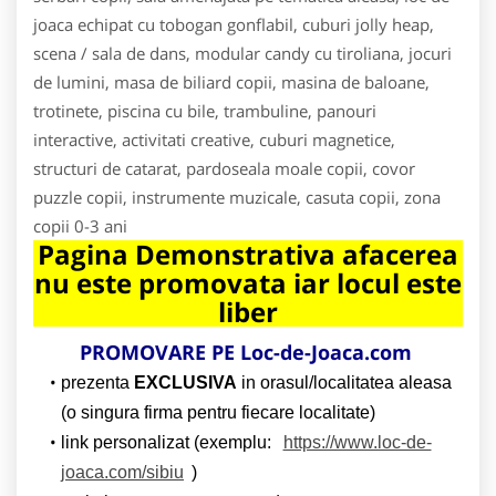
joaca echipat cu tobogan gonflabil, cuburi jolly heap,
scena / sala de dans, modular candy cu tiroliana, jocuri
de lumini, masa de biliard copii, masina de baloane,
trotinete, piscina cu bile, trambuline, panouri
interactive, activitati creative, cuburi magnetice,
structuri de catarat, pardoseala moale copii, covor
puzzle copii, instrumente muzicale, casuta copii, zona
copii 0-3 ani
Pagina Demonstrativa afacerea
nu este promovata iar locul este
liber
PROMOVARE PE Loc-de-Joaca.com
prezenta
EXCLUSIVA
in orasul/localitatea aleasa
(o singura firma pentru fiecare localitate)
link personalizat (exemplu:
https://www.loc-de-
joaca.com/sibiu
)