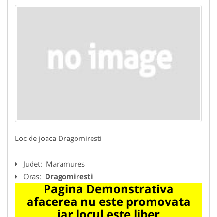
Loc de joaca Dragomiresti
Judet:
Maramures
Oras:
Dragomiresti
Pagina Demonstrativa
afacerea nu este promovata
iar locul este liber