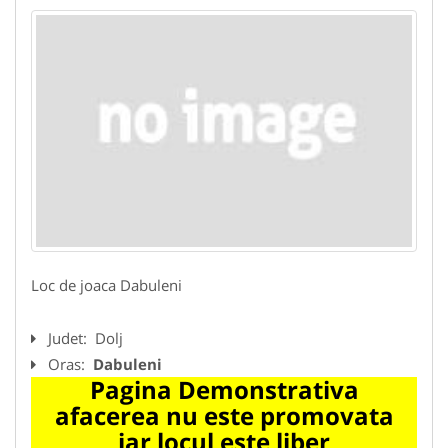
Loc de joaca Dabuleni
Judet:
Dolj
Oras:
Dabuleni
Pagina Demonstrativa
afacerea nu este promovata
iar locul este liber