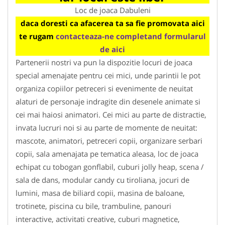
Loc de joaca Dabuleni
daca doresti ca afacerea ta sa fie promovata aici
te rugam
contacteaza-ne completand formularul
de aici
Partenerii nostri va pun la dispozitie locuri de joaca
special amenajate pentru cei mici, unde parintii le pot
organiza copiilor petreceri si evenimente de neuitat
alaturi de personaje indragite din desenele animate si
cei mai haiosi animatori. Cei mici au parte de distractie,
invata lucruri noi si au parte de momente de neuitat:
mascote, animatori, petreceri copii, organizare serbari
copii, sala amenajata pe tematica aleasa, loc de joaca
echipat cu tobogan gonflabil, cuburi jolly heap, scena /
sala de dans, modular candy cu tiroliana, jocuri de
lumini, masa de biliard copii, masina de baloane,
trotinete, piscina cu bile, trambuline, panouri
interactive, activitati creative, cuburi magnetice,