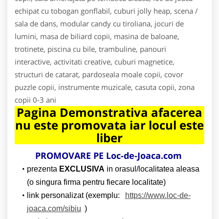
echipat cu tobogan gonflabil, cuburi jolly heap, scena /
sala de dans, modular candy cu tiroliana, jocuri de
lumini, masa de biliard copii, masina de baloane,
trotinete, piscina cu bile, trambuline, panouri
interactive, activitati creative, cuburi magnetice,
structuri de catarat, pardoseala moale copii, covor
puzzle copii, instrumente muzicale, casuta copii, zona
copii 0-3 ani
Pagina Demonstrativa afacerea
nu este promovata iar locul este
liber
PROMOVARE PE Loc-de-Joaca.com
prezenta
EXCLUSIVA
in orasul/localitatea aleasa
(o singura firma pentru fiecare localitate)
link personalizat (exemplu:
https://www.loc-de-
joaca.com/sibiu
)