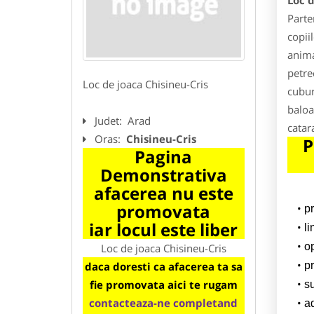
Loc d
Parte
copii
anima
petre
Loc de joaca Chisineu-Cris
cubur
baloa
Judet:
Arad
catar
Oras:
Chisineu-Cris
P
Pagina
Demonstrativa
afacerea nu este
promovata
p
iar locul este liber
l
o
Loc de joaca Chisineu-Cris
daca doresti ca afacerea ta sa
pr
fie promovata aici te rugam
su
contacteaza-ne completand
a