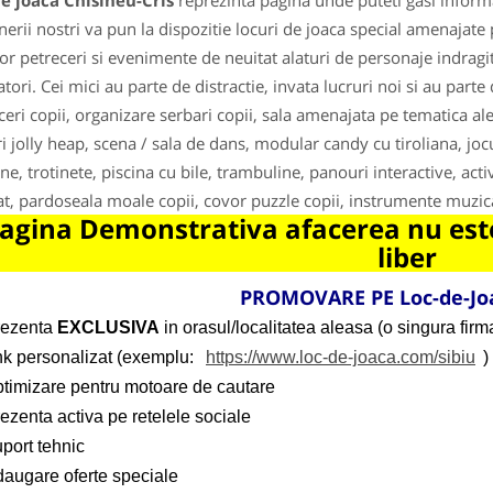
e joaca Chisineu-Cris
reprezinta pagina unde puteti gasi informa
nerii nostri va pun la dispozitie locuri de joaca special amenajate 
lor petreceri si evenimente de neuitat alaturi de personaje indragi
tori. Cei mici au parte de distractie, invata lucruri noi si au par
ceri copii, organizare serbari copii, sala amenajata pe tematica al
i jolly heap, scena / sala de dans, modular candy cu tiroliana, joc
ne, trotinete, piscina cu bile, trambuline, panouri interactive, acti
at, pardoseala moale copii, covor puzzle copii, instrumente muzica
agina Demonstrativa afacerea nu este
liber
PROMOVARE PE Loc-de-Jo
rezenta
EXCLUSIVA
in orasul/localitatea aleasa (o singura firma
ink personalizat (exemplu:
https://www.loc-de-joaca.com/sibiu
)
ptimizare pentru motoare de cautare
ezenta activa pe retelele sociale
port tehnic
daugare oferte speciale