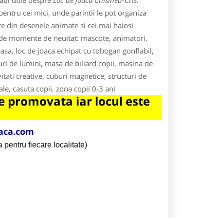
tii utile despre
Loc de joaca Chisineu-Cris
.
pentru cei mici, unde parintii le pot organiza
te din desenele animate si cei mai haiosi
te de momente de neuitat: mascote, animatori,
easa, loc de joaca echipat cu tobogan gonflabil,
uri de lumini, masa de biliard copii, masina de
vitati creative, cuburi magnetice, structuri de
le, casuta copii, zona copii 0-3 ani
 promovata iar locul este
aca.com
 pentru fiecare localitate)