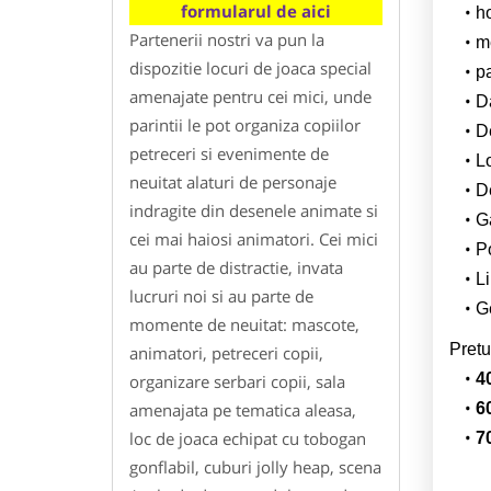
formularul de aici
h
Partenerii nostri va pun la
m
dispozitie locuri de joaca special
p
amenajate pentru cei mici, unde
Da
parintii le pot organiza copiilor
D
petreceri si evenimente de
L
neuitat alaturi de personaje
De
indragite din desenele animate si
G
cei mai haiosi animatori. Cei mici
Po
au parte de distractie, invata
Li
lucruri noi si au parte de
Ge
momente de neuitat: mascote,
Pretu
animatori, petreceri copii,
4
organizare serbari copii, sala
amenajata pe tematica aleasa,
6
loc de joaca echipat cu tobogan
7
gonflabil, cuburi jolly heap, scena