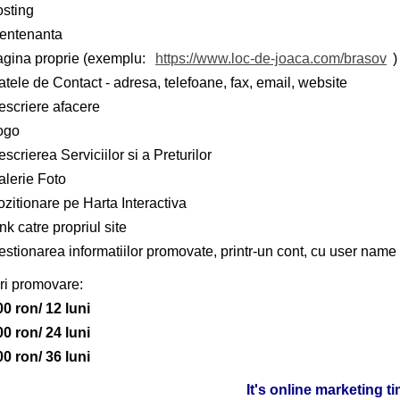
osting
entenanta
agina proprie (exemplu:
https://www.loc-de-joaca.com/brasov
)
tele de Contact - adresa, telefoane, fax, email, website
escriere afacere
ogo
scrierea Serviciilor si a Preturilor
alerie Foto
zitionare pe Harta Interactiva
nk catre propriul site
stionarea informatiilor promovate, printr-un cont, cu user name 
ri promovare:
00 ron/ 12 luni
00 ron/ 24 luni
00 ron/ 36 luni
It's online marketing t