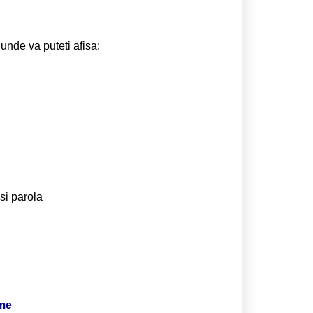
 unde va puteti afisa:
si parola
ime