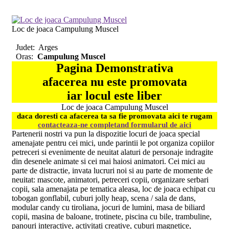
Loc de joaca Campulung Muscel
Judet:
Arges
Oras:
Campulung Muscel
Pagina Demonstrativa
afacerea nu este promovata
iar locul este liber
Loc de joaca Campulung Muscel
daca doresti ca afacerea ta sa fie promovata aici te rugam
contacteaza-ne completand formularul de aici
Partenerii nostri va pun la dispozitie locuri de joaca special
amenajate pentru cei mici, unde parintii le pot organiza copiilor
petreceri si evenimente de neuitat alaturi de personaje indragite
din desenele animate si cei mai haiosi animatori. Cei mici au
parte de distractie, invata lucruri noi si au parte de momente de
neuitat: mascote, animatori, petreceri copii, organizare serbari
copii, sala amenajata pe tematica aleasa, loc de joaca echipat cu
tobogan gonflabil, cuburi jolly heap, scena / sala de dans,
modular candy cu tiroliana, jocuri de lumini, masa de biliard
copii, masina de baloane, trotinete, piscina cu bile, trambuline,
panouri interactive, activitati creative, cuburi magnetice,