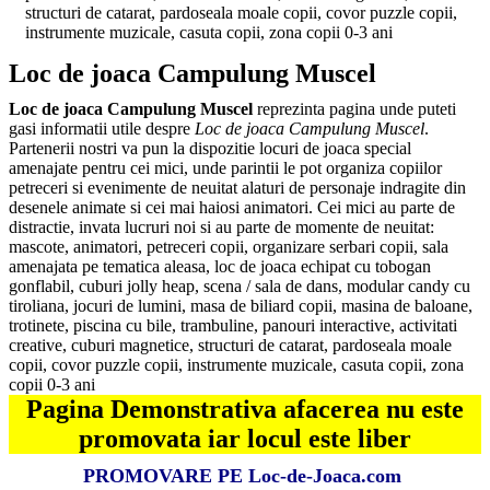
structuri de catarat, pardoseala moale copii, covor puzzle copii,
instrumente muzicale, casuta copii, zona copii 0-3 ani
Loc de joaca Campulung Muscel
Loc de joaca Campulung Muscel
reprezinta pagina unde puteti
gasi informatii utile despre
Loc de joaca Campulung Muscel
.
Partenerii nostri va pun la dispozitie locuri de joaca special
amenajate pentru cei mici, unde parintii le pot organiza copiilor
petreceri si evenimente de neuitat alaturi de personaje indragite din
desenele animate si cei mai haiosi animatori. Cei mici au parte de
distractie, invata lucruri noi si au parte de momente de neuitat:
mascote, animatori, petreceri copii, organizare serbari copii, sala
amenajata pe tematica aleasa, loc de joaca echipat cu tobogan
gonflabil, cuburi jolly heap, scena / sala de dans, modular candy cu
tiroliana, jocuri de lumini, masa de biliard copii, masina de baloane,
trotinete, piscina cu bile, trambuline, panouri interactive, activitati
creative, cuburi magnetice, structuri de catarat, pardoseala moale
copii, covor puzzle copii, instrumente muzicale, casuta copii, zona
copii 0-3 ani
Pagina Demonstrativa afacerea nu este
promovata iar locul este liber
PROMOVARE PE Loc-de-Joaca.com