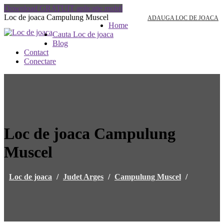
Download GRATUIT aplicatie mobil
Loc de joaca Campulung Muscel
ADAUGA LOC DE JOACA
Home
Cauta Loc de joaca
Blog
Contact
Conectare
Loc de joaca Campulung
Muscel
Loc de joaca
/
Judet Arges
/
Campulung Muscel
/