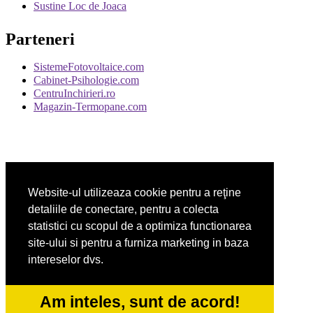
Sustine Loc de Joaca
Parteneri
SistemeFotovoltaice.com
Cabinet-Psihologie.com
CentruInchirieri.ro
Magazin-Termopane.com
CentraleBoilere.ro
CramaVinuri.ro
Website-ul utilizeaza cookie pentru a reţine
DresajCaine.ro
Medic-Bun.com
detaliile de conectare, pentru a colecta
statistici cu scopul de a optimiza functionarea
site-ului si pentru a furniza marketing in baza
intereselor dvs.
Alpinist-Utilitar.com
Birouri-Cadastru.ro
FirmaTractariAuto.ro
Am inteles, sunt de acord!
Service-Reparatii.com