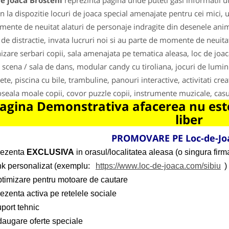
e joaca Brosteni
reprezinta pagina unde puteti gasi informatii u
n la dispozitie locuri de joaca special amenajate pentru cei mici, un
mente de neuitat alaturi de personaje indragite din desenele anima
 de distractie, invata lucruri noi si au parte de momente de neuita
izare serbari copii, sala amenajata pe tematica aleasa, loc de joac
 scena / sala de dans, modular candy cu tiroliana, jocuri de lumin
nete, piscina cu bile, trambuline, panouri interactive, activitati cre
seala moale copii, covor puzzle copii, instrumente muzicale, casut
agina Demonstrativa afacerea nu este
liber
PROMOVARE PE Loc-de-Jo
rezenta
EXCLUSIVA
in orasul/localitatea aleasa (o singura firma
ink personalizat (exemplu:
https://www.loc-de-joaca.com/sibiu
)
ptimizare pentru motoare de cautare
ezenta activa pe retelele sociale
port tehnic
daugare oferte speciale