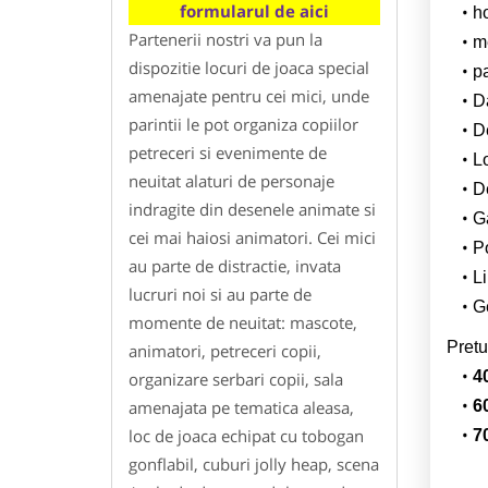
formularul de aici
h
Partenerii nostri va pun la
m
dispozitie locuri de joaca special
p
amenajate pentru cei mici, unde
Da
parintii le pot organiza copiilor
D
petreceri si evenimente de
L
neuitat alaturi de personaje
De
indragite din desenele animate si
G
cei mai haiosi animatori. Cei mici
Po
au parte de distractie, invata
Li
lucruri noi si au parte de
Ge
momente de neuitat: mascote,
Pretu
animatori, petreceri copii,
4
organizare serbari copii, sala
amenajata pe tematica aleasa,
6
loc de joaca echipat cu tobogan
7
gonflabil, cuburi jolly heap, scena