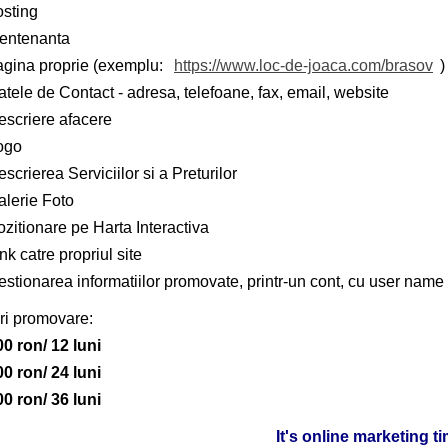
osting
entenanta
agina proprie (exemplu:
https://www.loc-de-joaca.com/brasov
)
tele de Contact - adresa, telefoane, fax, email, website
escriere afacere
ogo
scrierea Serviciilor si a Preturilor
alerie Foto
zitionare pe Harta Interactiva
nk catre propriul site
stionarea informatiilor promovate, printr-un cont, cu user name 
ri promovare:
00 ron/ 12 luni
00 ron/ 24 luni
00 ron/ 36 luni
It's online marketing t