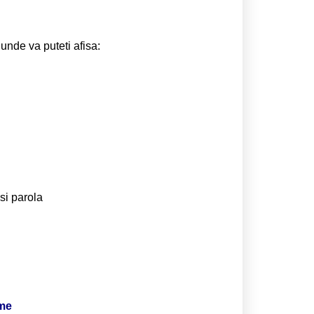
 unde va puteti afisa:
si parola
ime