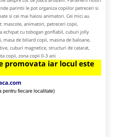
tile despre
Loc de joaca Brosteni
. Partenerii nostri
de parintii le pot organiza copiilor petreceri si
te si cei mai haiosi animatori. Cei mici au
t: mascote, animatori, petreceri copii,
a echipat cu tobogan gonflabil, cuburi jolly
i, masa de biliard copii, masina de baloane,
ative, cuburi magnetice, structuri de catarat,
a copii, zona copii 0-3 ani
 promovata iar locul este
aca.com
 pentru fiecare localitate)