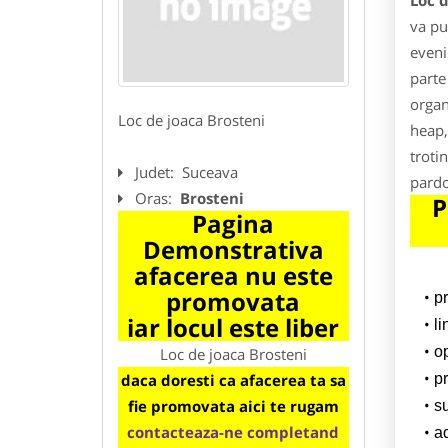
Loc d
va pu
eveni
parte
organ
Loc de joaca Brosteni
heap,
troti
Judet:
Suceava
pardo
Oras:
Brosteni
P
Pagina
Demonstrativa
afacerea nu este
promovata
p
iar locul este liber
l
o
Loc de joaca Brosteni
daca doresti ca afacerea ta sa
pr
fie promovata aici te rugam
su
contacteaza-ne completand
a