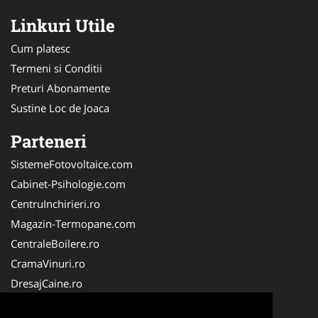
Linkuri Utile
Cum platesc
Termeni si Conditii
Preturi Abonamente
Sustine Loc de Joaca
Parteneri
SistemeFotovoltaice.com
Cabinet-Psihologie.com
CentruInchirieri.ro
Magazin-Termopane.com
CentraleBoilere.ro
CramaVinuri.ro
DresajCaine.ro
Medic-Bun.com