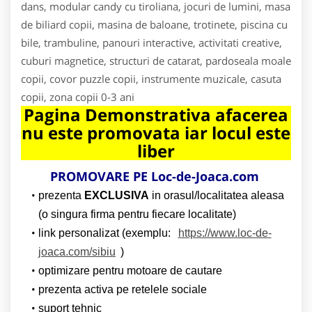
dans, modular candy cu tiroliana, jocuri de lumini, masa
de biliard copii, masina de baloane, trotinete, piscina cu
bile, trambuline, panouri interactive, activitati creative,
cuburi magnetice, structuri de catarat, pardoseala moale
copii, covor puzzle copii, instrumente muzicale, casuta
copii, zona copii 0-3 ani
Pagina Demonstrativa afacerea
nu este promovata iar locul este
liber
PROMOVARE PE Loc-de-Joaca.com
prezenta
EXCLUSIVA
in orasul/localitatea aleasa
(o singura firma pentru fiecare localitate)
link personalizat (exemplu:
https://www.loc-de-
joaca.com/sibiu
)
optimizare pentru motoare de cautare
prezenta activa pe retelele sociale
suport tehnic