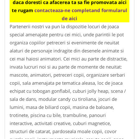
daca doresti ca afacerea ta sa fie promovata aici
te rugam
contacteaza-ne completand formularul
de aici
Partenerii nostri va pun la dispozitie locuri de joaca
special amenajate pentru cei mici, unde parintii le pot
organiza copiilor petreceri si evenimente de neuitat
alaturi de personaje indragite din desenele animate si
cei mai haiosi animatori. Cei mici au parte de distractie,
invata lucruri noi si au parte de momente de neuitat:
mascote, animatori, petreceri copii, organizare serbari
copii, sala amenajata pe tematica aleasa, loc de joaca
echipat cu tobogan gonflabil, cuburi jolly heap, scena /
sala de dans, modular candy cu tiroliana, jocuri de
lumini, masa de biliard copii, masina de baloane,
trotinete, piscina cu bile, trambuline, panouri
interactive, activitati creative, cuburi magnetice,
structuri de catarat, pardoseala moale copii, covor