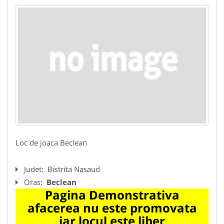
Loc de joaca Beclean
Judet:
Bistrita Nasaud
Oras:
Beclean
Pagina Demonstrativa
afacerea nu este promovata
iar locul este liber