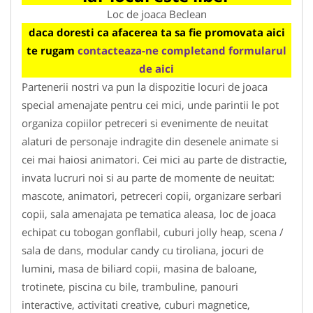
Loc de joaca Beclean
daca doresti ca afacerea ta sa fie promovata aici
te rugam
contacteaza-ne completand formularul
de aici
Partenerii nostri va pun la dispozitie locuri de joaca
special amenajate pentru cei mici, unde parintii le pot
organiza copiilor petreceri si evenimente de neuitat
alaturi de personaje indragite din desenele animate si
cei mai haiosi animatori. Cei mici au parte de distractie,
invata lucruri noi si au parte de momente de neuitat:
mascote, animatori, petreceri copii, organizare serbari
copii, sala amenajata pe tematica aleasa, loc de joaca
echipat cu tobogan gonflabil, cuburi jolly heap, scena /
sala de dans, modular candy cu tiroliana, jocuri de
lumini, masa de biliard copii, masina de baloane,
trotinete, piscina cu bile, trambuline, panouri
interactive, activitati creative, cuburi magnetice,