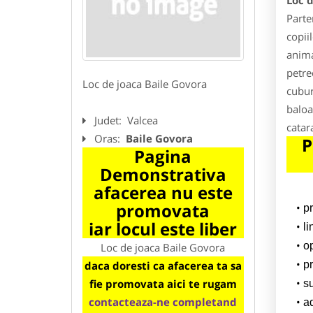
Loc d
Parte
copii
anima
petre
Loc de joaca Baile Govora
cubur
baloa
Judet:
Valcea
catar
Oras:
Baile Govora
P
Pagina
Demonstrativa
afacerea nu este
promovata
p
iar locul este liber
l
o
Loc de joaca Baile Govora
daca doresti ca afacerea ta sa
pr
fie promovata aici te rugam
su
contacteaza-ne completand
a