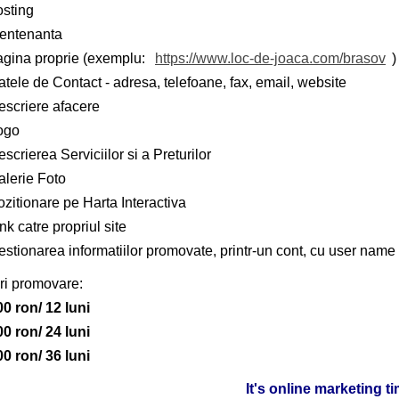
osting
entenanta
agina proprie (exemplu:
https://www.loc-de-joaca.com/brasov
)
tele de Contact - adresa, telefoane, fax, email, website
escriere afacere
ogo
scrierea Serviciilor si a Preturilor
alerie Foto
zitionare pe Harta Interactiva
nk catre propriul site
stionarea informatiilor promovate, printr-un cont, cu user name 
ri promovare:
00 ron/ 12 luni
00 ron/ 24 luni
00 ron/ 36 luni
It's online marketing t