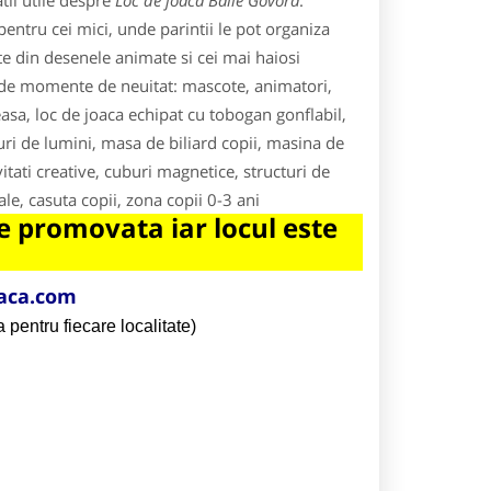
tii utile despre
Loc de joaca Baile Govora
.
pentru cei mici, unde parintii le pot organiza
te din desenele animate si cei mai haiosi
te de momente de neuitat: mascote, animatori,
easa, loc de joaca echipat cu tobogan gonflabil,
uri de lumini, masa de biliard copii, masina de
vitati creative, cuburi magnetice, structuri de
le, casuta copii, zona copii 0-3 ani
 promovata iar locul este
aca.com
 pentru fiecare localitate)