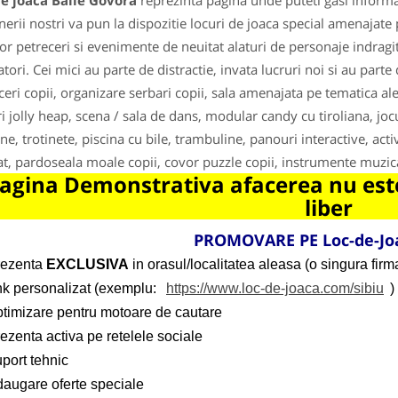
e joaca Baile Govora
reprezinta pagina unde puteti gasi informa
nerii nostri va pun la dispozitie locuri de joaca special amenajate 
lor petreceri si evenimente de neuitat alaturi de personaje indragi
tori. Cei mici au parte de distractie, invata lucruri noi si au par
ceri copii, organizare serbari copii, sala amenajata pe tematica al
i jolly heap, scena / sala de dans, modular candy cu tiroliana, joc
ne, trotinete, piscina cu bile, trambuline, panouri interactive, acti
at, pardoseala moale copii, covor puzzle copii, instrumente muzica
agina Demonstrativa afacerea nu este
liber
PROMOVARE PE Loc-de-Jo
rezenta
EXCLUSIVA
in orasul/localitatea aleasa (o singura firma
ink personalizat (exemplu:
https://www.loc-de-joaca.com/sibiu
)
ptimizare pentru motoare de cautare
ezenta activa pe retelele sociale
port tehnic
daugare oferte speciale