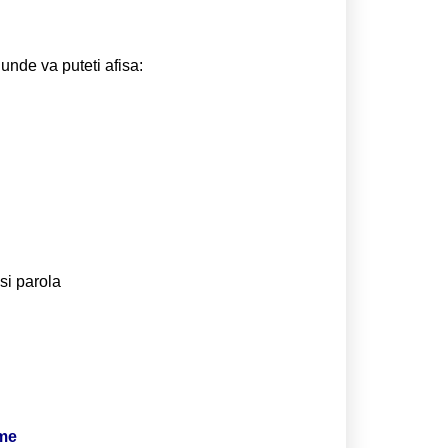
 unde va puteti afisa:
si parola
ime