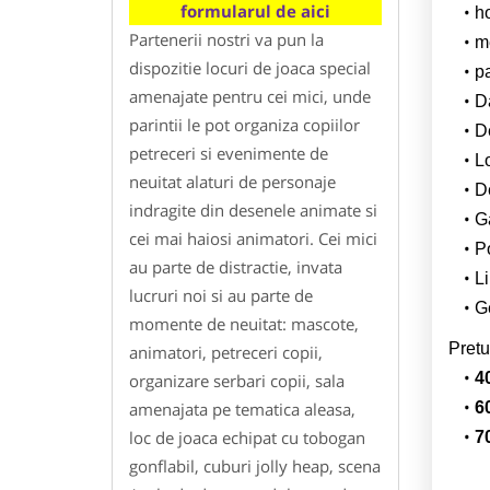
formularul de aici
h
Partenerii nostri va pun la
m
dispozitie locuri de joaca special
p
amenajate pentru cei mici, unde
Da
parintii le pot organiza copiilor
D
petreceri si evenimente de
L
neuitat alaturi de personaje
De
indragite din desenele animate si
G
cei mai haiosi animatori. Cei mici
Po
au parte de distractie, invata
Li
lucruri noi si au parte de
Ge
momente de neuitat: mascote,
Pretu
animatori, petreceri copii,
4
organizare serbari copii, sala
amenajata pe tematica aleasa,
6
loc de joaca echipat cu tobogan
7
gonflabil, cuburi jolly heap, scena