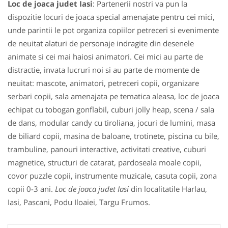
Loc de joaca judet Iasi
: Partenerii nostri va pun la
dispozitie locuri de joaca special amenajate pentru cei mici,
unde parintii le pot organiza copiilor petreceri si evenimente
de neuitat alaturi de personaje indragite din desenele
animate si cei mai haiosi animatori. Cei mici au parte de
distractie, invata lucruri noi si au parte de momente de
neuitat: mascote, animatori, petreceri copii, organizare
serbari copii, sala amenajata pe tematica aleasa, loc de joaca
echipat cu tobogan gonflabil, cuburi jolly heap, scena / sala
de dans, modular candy cu tiroliana, jocuri de lumini, masa
de biliard copii, masina de baloane, trotinete, piscina cu bile,
trambuline, panouri interactive, activitati creative, cuburi
magnetice, structuri de catarat, pardoseala moale copii,
covor puzzle copii, instrumente muzicale, casuta copii, zona
copii 0-3 ani.
Loc de joaca judet Iasi
din localitatile Harlau,
Iasi, Pascani, Podu Iloaiei, Targu Frumos.