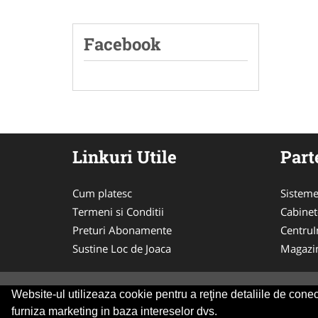
Facebook
Linkuri Utile
Part
Cum platesc
Sisteme
Termeni si Conditii
Cabinet
Preturi Abonamente
CentruIn
Sustine Loc de Joaca
Magazi
Website-ul utilizeaza cookie pentru a reţine detaliile de conect
© 2014-2026 Powered by
VilonMedia
&
Tokaido 
furniza marketing in baza intereselor dvs.