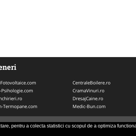
eneri
Fotovoltaice.com
CentraleBoilere.ro
-Psihologie.com
CramaVinuri.ro
chirieri.ro
DresajCaine.ro
n-Termopane.com
Medic-Bun.com
are, pentru a colecta statistici cu scopul de a optimiza functiona
Consult
-
ANPC
SOL