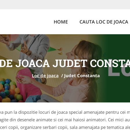
HOME
CAUTA LOC DE JOACA
 DE JOACA JUDET CONST
Loc de joaca
/
Judet Constanta
 va pun la dispozitie locuri de joaca special amenajate pentru cei m
ite din desenele animate si cei mai haiosi animatori. Cei mici au p
ri copii, organizare serbari copii, sala amenajata pe tematica ale