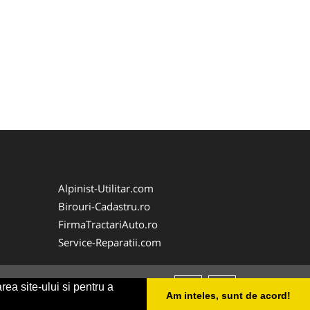
Alpinist-Utilitar.com
Birouri-Cadastru.ro
FirmaTractariAuto.ro
Service-Reparatii.com
rea site-ului si pentru a
Am inteles, sunt de acord!