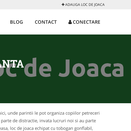
ADAUGA LOC DE JOACA
BLOG
CONTACT
CONECTARE
ANTA
ici, unde parintii le pot organiza copiilor petreceri
arte de distractie, invata lucruri noi si au parte
asa, loc de joaca echipat cu tobogan gonflabil,