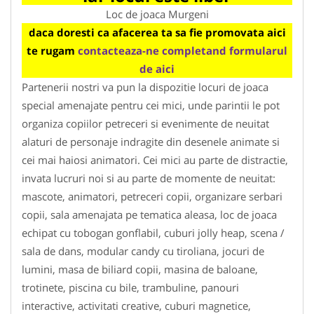
Loc de joaca Murgeni
daca doresti ca afacerea ta sa fie promovata aici
te rugam
contacteaza-ne completand formularul
de aici
Partenerii nostri va pun la dispozitie locuri de joaca
special amenajate pentru cei mici, unde parintii le pot
organiza copiilor petreceri si evenimente de neuitat
alaturi de personaje indragite din desenele animate si
cei mai haiosi animatori. Cei mici au parte de distractie,
invata lucruri noi si au parte de momente de neuitat:
mascote, animatori, petreceri copii, organizare serbari
copii, sala amenajata pe tematica aleasa, loc de joaca
echipat cu tobogan gonflabil, cuburi jolly heap, scena /
sala de dans, modular candy cu tiroliana, jocuri de
lumini, masa de biliard copii, masina de baloane,
trotinete, piscina cu bile, trambuline, panouri
interactive, activitati creative, cuburi magnetice,