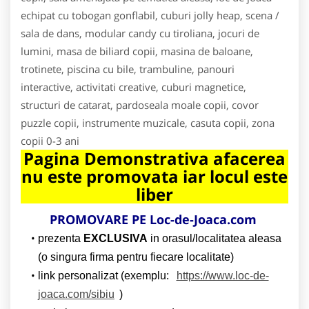
echipat cu tobogan gonflabil, cuburi jolly heap, scena /
sala de dans, modular candy cu tiroliana, jocuri de
lumini, masa de biliard copii, masina de baloane,
trotinete, piscina cu bile, trambuline, panouri
interactive, activitati creative, cuburi magnetice,
structuri de catarat, pardoseala moale copii, covor
puzzle copii, instrumente muzicale, casuta copii, zona
copii 0-3 ani
Pagina Demonstrativa afacerea
nu este promovata iar locul este
liber
PROMOVARE PE Loc-de-Joaca.com
prezenta
EXCLUSIVA
in orasul/localitatea aleasa
(o singura firma pentru fiecare localitate)
link personalizat (exemplu:
https://www.loc-de-
joaca.com/sibiu
)