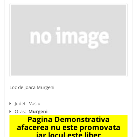
Loc de joaca Murgeni
Judet:
Vaslui
Oras:
Murgeni
Pagina Demonstrativa
afacerea nu este promovata
iar locul este liber